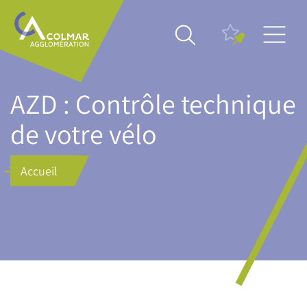
Aller
Main
au
navigation
contenu
principal
AZD : Contrôle technique
de votre vélo
Accueil