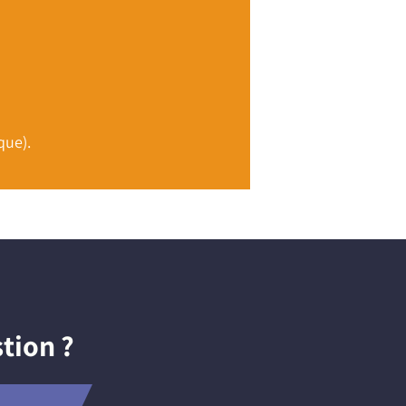
que).
tion ?