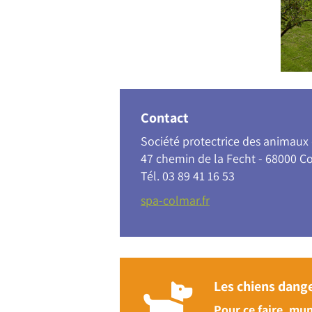
Contact
Société protectrice des animaux
47 chemin de la Fecht - 68000 C
Tél. 03 89 41 16 53
spa-colmar.fr
Les chiens dange
Pour ce faire, mun