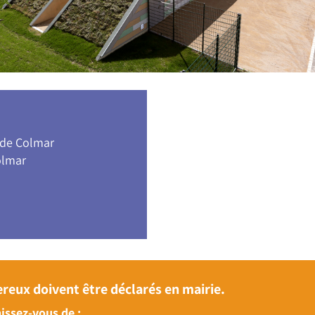
 de Colmar
olmar
reux doivent être déclarés en mairie.
issez-vous de :