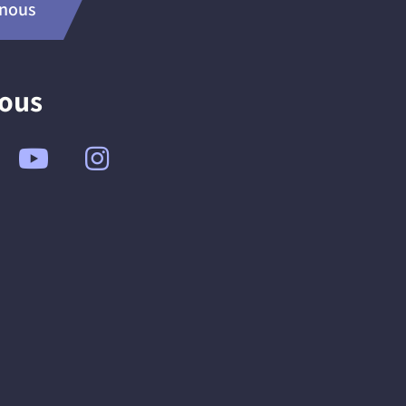
-nous
nous