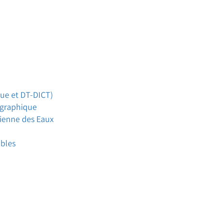
que et DT-DICT)
pographique
rienne des Eaux
ables