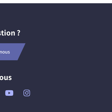
tion ?
-nous
nous