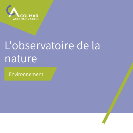
Aller
Main
au
navigation
contenu
principal
L'observatoire de la
nature
Environnement