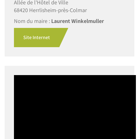
Allée de l'Hôtel de Ville
68420 Herrlisheim-près-Colmar
Nom du maire :
Laurent Winkelmuller
Site Internet