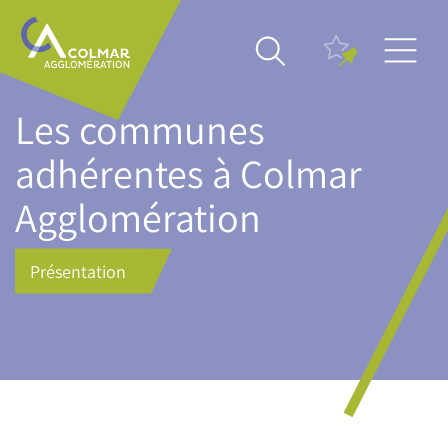
Aller
Main
au
navigation
contenu
principal
Les communes
adhérentes à Colmar
Agglomération
Présentation