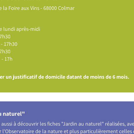
e la Foire aux Vins - 68000 Colmar
le lundi après-midi
17h30
 - 17h30
17h30
 - 17h
er un justificatif de domicile datant de moins de 6 mois.
u naturel"
aussi à découvrir les fiches "Jardin au naturel" réalisées, a
l'Observatoire de la nature et plus particulièrement celles d