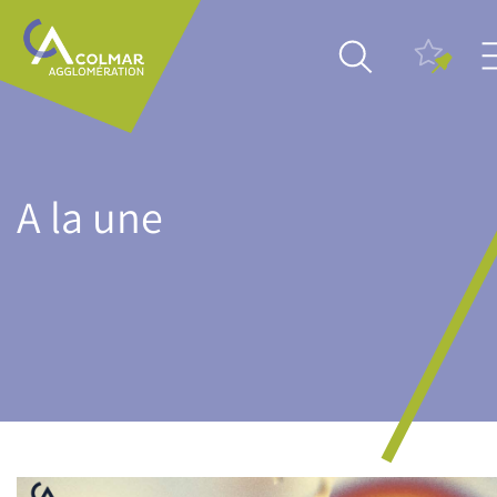
Aller
Main
au
navigation
contenu
principal
A la une