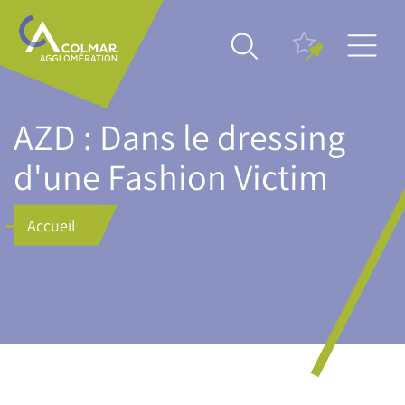
Aller
Main
au
navigation
contenu
principal
AZD : Dans le dressing
d'une Fashion Victim
Accueil