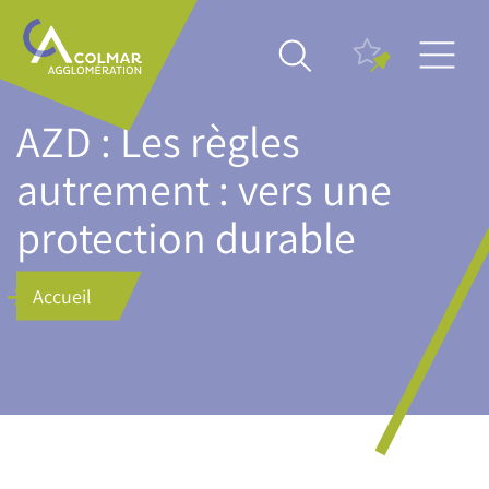
Aller
Main
au
navigation
contenu
principal
AZD : Les règles
autrement : vers une
protection durable
Accueil