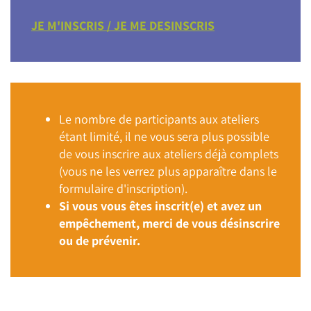
JE M'INSCRIS / JE ME DESINSCRIS
Le nombre de participants aux ateliers
étant limité, il ne vous sera plus possible
de vous inscrire aux ateliers déjà complets
(vous ne les verrez plus apparaître dans le
formulaire d'inscription).
Si vous vous êtes inscrit(e) et avez un
empêchement, merci de vous désinscrire
ou de prévenir.