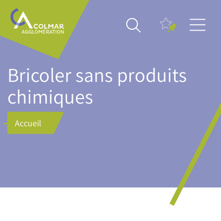
Aller
Main
au
navigation
contenu
principal
Bricoler sans produits
chimiques
Accueil