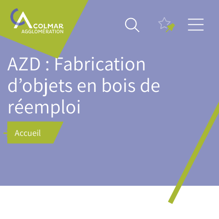
Aller
Main
au
navigation
contenu
principal
AZD : Fabrication
d’objets en bois de
réemploi
Accueil