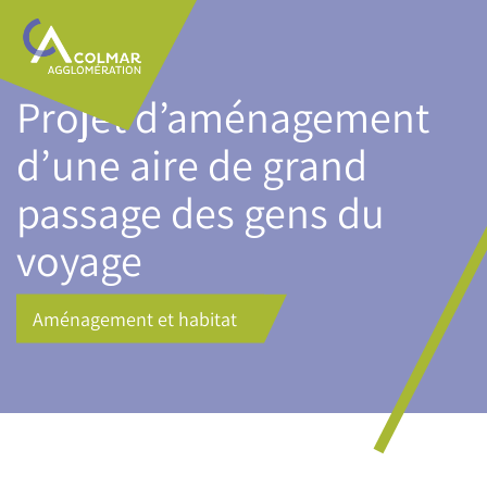
Aller
Main
au
navigation
contenu
principal
Projet d’aménagement
d’une aire de grand
passage des gens du
voyage
Aménagement et habitat