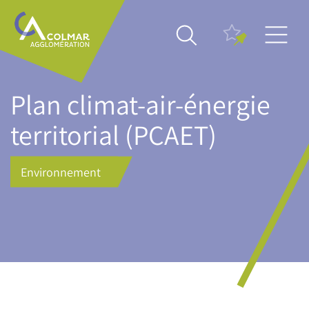
Aller
Main
au
navigation
contenu
principal
Plan climat-air-énergie
territorial (PCAET)
Environnement