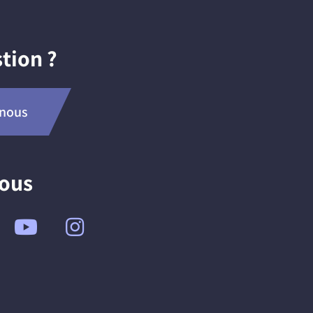
tion ?
-nous
nous