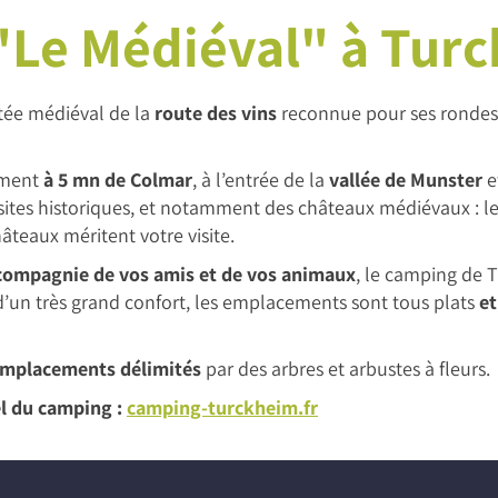
"Le Médiéval" à Tur
itée médiéval de la
route des vins
reconnue pour ses rondes d
ement
à 5 mn de Colmar
, à l’entrée de la
vallée de Munster
e
sites historiques, et notamment des châteaux médiévaux : l
âteaux méritent votre visite.
 compagnie de vos amis et de vos animaux
, le camping de 
 d’un très grand confort, les emplacements sont tous plats
et
emplacements délimités
par des arbres et arbustes à fleurs.
iel du camping :
camping-turckheim.fr