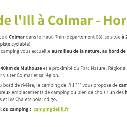
e l'Ill à Colmar - H
ace à
Colmar
dans le Haut-Rhin (département 68), se situe
à 
piste cyclable).
le camping vous accueille
au milieu de la nature, au bord de la
à
40km de Mulhouse
et à proximité du Parc Naturel Régional 
r visiter Colmar et sa région.
u bord de rivière, le camping de l'Ill *** vous propose de
cam
breux emplacements de camping ou bien de choisir un des
 et les Chalets bois Indigo.
el du camping : ​
campingdelill.fr