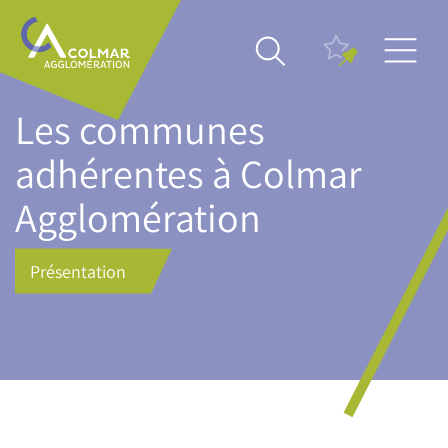
Aller
Main
au
navigation
contenu
principal
Les communes
adhérentes à Colmar
Agglomération
Présentation