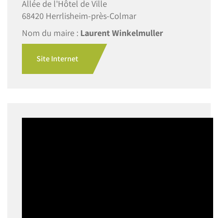
Allée de l'Hôtel de Ville
68420 Herrlisheim-près-Colmar
Nom du maire :
Laurent Winkelmuller
Site Internet