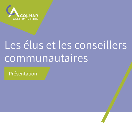
Aller
Main
au
navigation
contenu
principal
Les élus et les conseillers
communautaires
Présentation