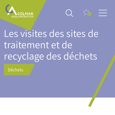
Aller
Main
au
navigation
contenu
principal
Les visites des sites de
traitement et de
recyclage des déchets
Déchets