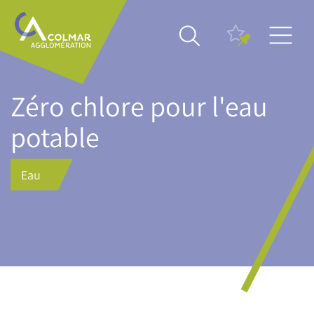
Aller
Main
au
navigation
contenu
principal
Zéro chlore pour l'eau
potable
Eau